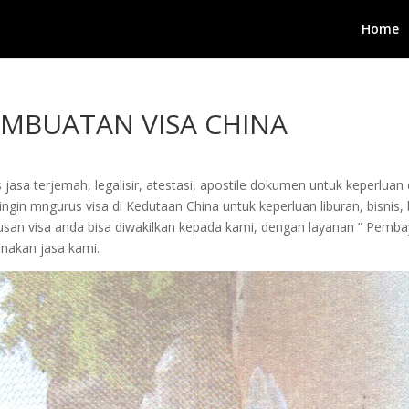
Home
EMBUATAN VISA CHINA
jasa terjemah, legalisir, atestasi, apostile dokumen untuk keperluan 
in mngurus visa di Kedutaan China untuk keperluan liburan, bisnis, be
urusan visa anda bisa diwakilkan kepada kami, dengan layanan ” Pem
akan jasa kami.