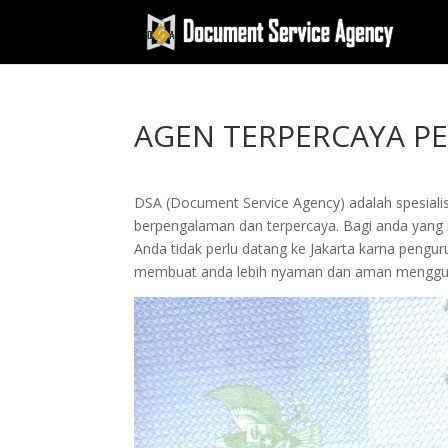
AGEN TERPERCAYA P
DSA (Document Service Agency) adalah spesialis 
berpengalaman dan terpercaya. Bagi anda yang ing
Anda tidak perlu datang ke Jakarta karna peng
membuat anda lebih nyaman dan aman menggun