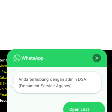
Kontak kami
Alamat kantor :
Jl Swadaya Pam No 6 Rt 006 Rw 007 Jatinegara,
Cakung, Jakarta Timur 13930
Anda terhubung dengan admin DSA
(Dekat Mesjid Al Marzukiyah Swadaya Pam)
(Document Service Agency)
No hp/ telpon :
087887631193 / 021 48671259
Email :
documentsserviceagency@gmail.com
Open chat