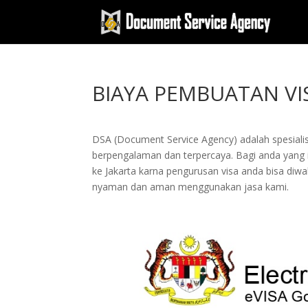
BIAYA PEMBUATAN VI
DSA (Document Service Agency) adalah spesialis 
berpengalaman dan terpercaya. Bagi anda yang ing
ke Jakarta karna pengurusan visa anda bisa di
nyaman dan aman menggunakan jasa kami.