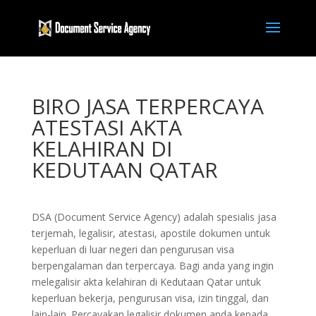
BIRO JASA TERPERCAYA
ATESTASI AKTA
KELAHIRAN DI
KEDUTAAN QATAR
DSA (Document Service Agency) adalah spesialis jasa
terjemah, legalisir, atestasi, apostile dokumen untuk
keperluan di luar negeri dan pengurusan visa
berpengalaman dan terpercaya. Bagi anda yang ingin
melegalisir akta kelahiran di Kedutaan Qatar untuk
keperluan bekerja, pengurusan visa, izin tinggal, dan
lain-lain. Percayakan legalisir dokumen anda kepada