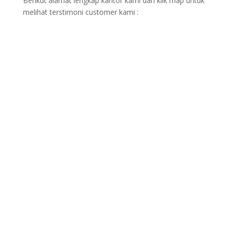
Berikut alamat lengkap kantor kami dan klik map untuk
melihat terstimoni customer kami :