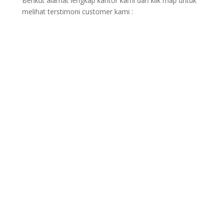
Berikut alamat lengkap kantor kami dan klik map untuk
melihat terstimoni customer kami :