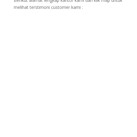
Berikut alamat lengkap kantor kami dan klik map untuk
melihat terstimoni customer kami :