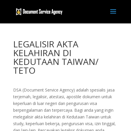
LEGALISIR AKTA
KELAHIRAN DI
KEDUTAAN TAIWAN/
TETO
DSA (Document Service Agency) adalah spesialis jasa
terjemah, legalisir, atestasi, apostile dokumen untuk
keperluan di luar negeri dan pengurusan visa
berpengalaman dan terpercaya. Bagi anda yang ingin
melegalisir akta kelahiran di Kedutaan Taiwan untuk
study, keperluan bekerja, pengurusan visa, izin tinggal,
dan lain-lain. Percayakan legalisir dokumen anda