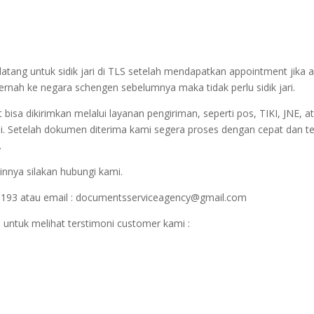
datang untuk sidik jari di TLS setelah mendapatkan appointment jika 
 pernah ke negara schengen sebelumnya maka tidak perlu sidik jari.
sa dikirimkan melalui layanan pengiriman, seperti pos, TIKI, JNE, at
i. Setelah dokumen diterima kami segera proses dengan cepat dan t
.
innya silakan hubungi kami.
1193 atau email : documentsserviceagency@gmail.com
 untuk melihat terstimoni customer kami :