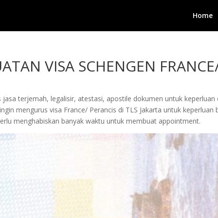
Home
ATAN VISA SCHENGEN FRANCE/
jasa terjemah, legalisir, atestasi, apostile dokumen untuk keperluan 
in mengurus visa France/ Perancis di TLS Jakarta untuk keperluan ber
 perlu menghabiskan banyak waktu untuk membuat appointment.