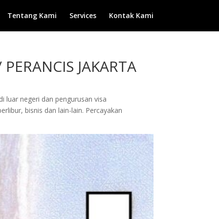
Tentang Kami
Services
Kontak Kami
 PERANCIS JAKARTA
di luar negeri dan pengurusan visa
libur, bisnis dan lain-lain. Percayakan