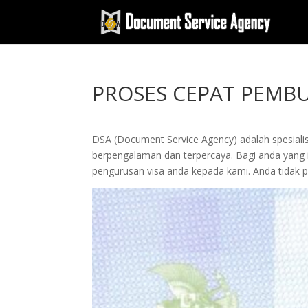
PROSES CEPAT PEMBU
DSA (Document Service Agency) adalah spesialis 
berpengalaman dan terpercaya. Bagi anda yang ing
pengurusan visa anda kepada kami. Anda tidak