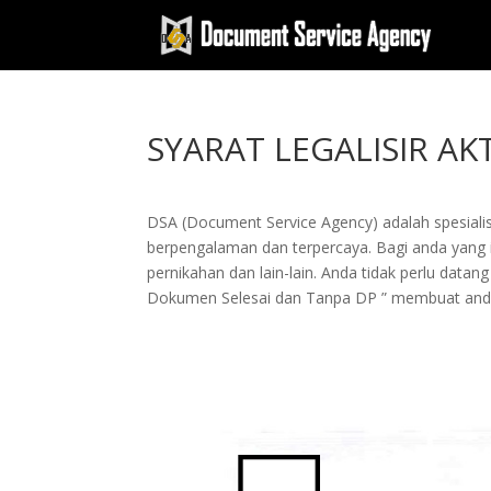
SYARAT LEGALISIR A
DSA (Document Service Agency) adalah spesialis 
berpengalaman dan terpercaya. Bagi anda yang in
pernikahan dan lain-lain. Anda tidak perlu dat
Dokumen Selesai dan Tanpa DP ” membuat and