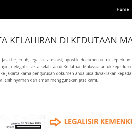
Home
KTA KELAHIRAN DI KEDUTAAN M
jasa terjemah, legalisir, atestasi, apostile dokumen untuk keperluan 
gin melegalisir akta kelahiran di Kedutaan Malaysia untuk keperluan 
ang ke Jakarta karna pengurusan dokumen anda bisa diwakilakan kepa
a lebih nyaman dan aman menggunakan jasa kami.