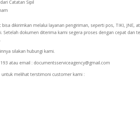
ari Catatan Sipil
etnam
sa dikirimkan melalui layanan pengiriman, seperti pos, TIKI, JNE, at
i. Setelah dokumen diterima kami segera proses dengan cepat dan t
.
innya silakan hubungi kami.
1193 atau email : documentsserviceagency@gmail.com
 untuk melihat terstimoni customer kami :