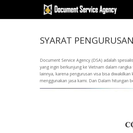
SYARAT PENGURUSAN
Document Service Agency (DSA) adalah spesialis
yang ingin berkunjung ke Vietnam dalam rangka w
lainnya, karena pengurusan visa bisa diwakil
menggunakan jasa kami. Dan Dalam hitungan be