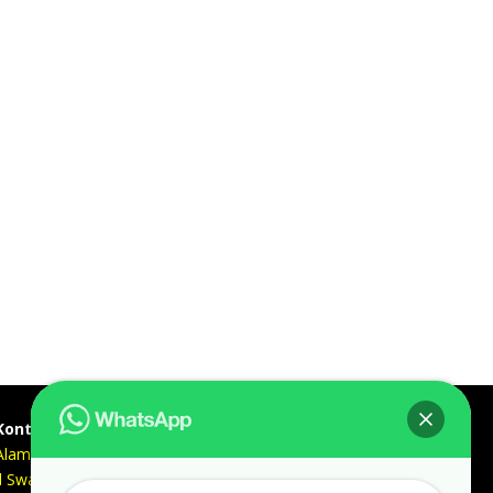
Kontak kami
Alamat kantor :
Jl Swadaya Pam No 6 Rt 006 Rw 007 Jatinegara,