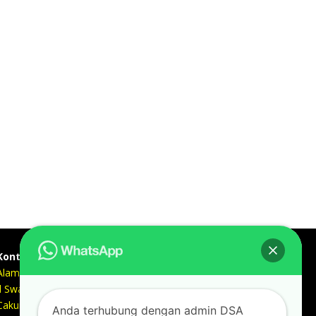
Kontak kami
Alamat kantor :
Jl Swadaya Pam No 6 Rt 006 Rw 007 Jatinegara,
Cakung, Jakarta Timur 13930
Anda terhubung dengan admin DSA