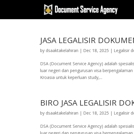
JASA LEGALISIR DOKUME
by
dsaaktakelahiran
|
Dec 18, 2025
|
Legalisir
DSA (Document Service Agency) adalah spesialis 
luar negeri dan pengurusan visa berpengalaman 
Kroasia untuk keperluan study,...
BIRO JASA LEGALISIR D
by
dsaaktakelahiran
|
Dec 18, 2025
|
Legalisir
DSA (Document Service Agency) adalah spesialis 
luar negeri dan pengurusan visa berpengalaman 